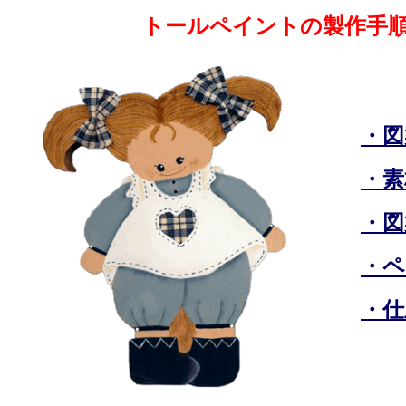
トールペイントの製作手
・図
・素
・図
・ペ
・仕